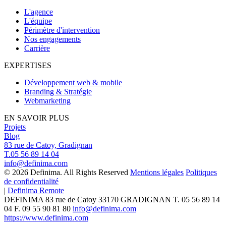
L'agence
L'équipe
Périmètre d'intervention
Nos engagements
Carrière
EXPERTISES
Développement web & mobile
Branding & Stratégie
Webmarketing
EN SAVOIR PLUS
Projets
Blog
83 rue de Catoy, Gradignan
T.05 56 89 14 04
info@definima.com
© 2026 Definima. All Rights Reserved
Mentions légales
Politiques
de confidentialité
|
Definima Remote
DEFINIMA
83 rue de Catoy
33170
GRADIGNAN
T.
05 56 89 14
04
F. 09 55 90 81 80
info@definima.com
https://www.definima.com