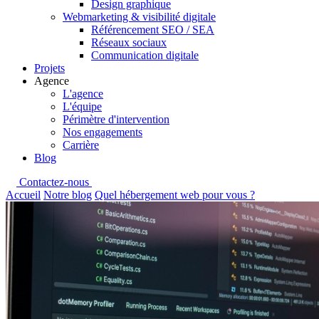
Design graphique
Webmarketing & visibilité digitale
Référencement SEO / SEA
Réseaux sociaux
Communication digitale
Projets
Agence
L'agence
L'équipe
Périmètre d'intervention
Nos engagements
Carrière
Blog
Contactez-nous
Accueil
Notre blog
Quel hébergement web pour vous ?