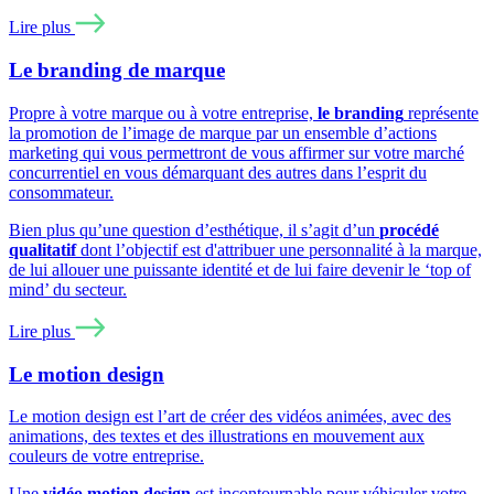
Lire plus
Le branding de marque
Propre à votre marque ou à votre entreprise,
le branding
représente
la promotion de l’image de marque par un ensemble d’actions
marketing qui vous permettront de vous affirmer sur votre marché
concurrentiel en vous démarquant des autres dans l’esprit du
consommateur.
Bien plus qu’une question d’esthétique, il s’agit d’un
procédé
qualitatif
dont l’objectif est d'attribuer une personnalité à la marque,
de lui allouer une puissante identité et de lui faire devenir le ‘top of
mind’ du secteur.
Lire plus
Le motion design
Le motion design est l’art de créer des vidéos animées, avec des
animations, des textes et des illustrations en mouvement aux
couleurs de votre entreprise.
Une
vidéo motion design
est incontournable pour véhiculer votre