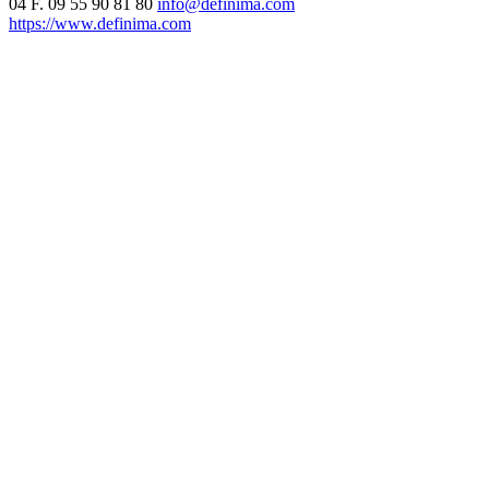
04
F. 09 55 90 81 80
info@definima.com
https://www.definima.com