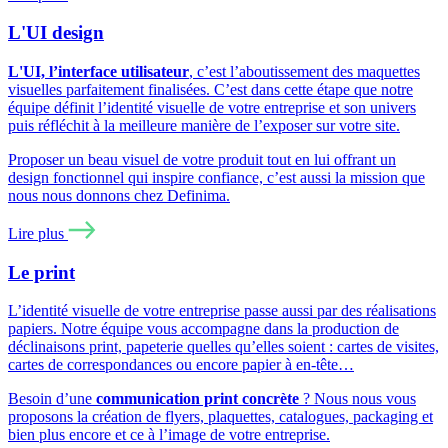
L'UI design
L'UI, l’interface utilisateur
, c’est l’aboutissement des maquettes
visuelles parfaitement finalisées. C’est dans cette étape que notre
équipe définit l’identité visuelle de votre entreprise et son univers
puis réfléchit à la meilleure manière de l’exposer sur votre site.
Proposer un beau visuel de votre produit tout en lui offrant un
design fonctionnel qui inspire confiance, c’est aussi la mission que
nous nous donnons chez Definima.
Lire plus
Le print
L’identité visuelle de votre entreprise passe aussi par des réalisations
papiers. Notre équipe vous accompagne dans la production de
déclinaisons print, papeterie quelles qu’elles soient : cartes de visites,
cartes de correspondances ou encore papier à en-tête…
Besoin d’une
communication print concrète
? Nous nous vous
proposons la création de flyers, plaquettes, catalogues, packaging et
bien plus encore et ce à l’image de votre entreprise.