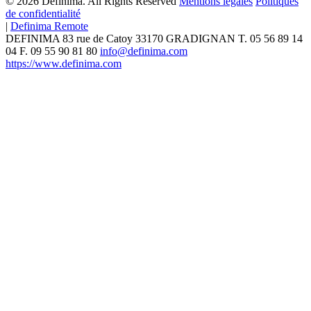
© 2026 Definima. All Rights Reserved
Mentions légales
Politiques
de confidentialité
|
Definima Remote
DEFINIMA
83 rue de Catoy
33170
GRADIGNAN
T.
05 56 89 14
04
F. 09 55 90 81 80
info@definima.com
https://www.definima.com