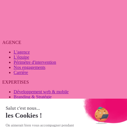
AGENCE
L'agence
L'équipe
Périmètre d'intervention
Nos engagements
Carrière
EXPERTISES
Développement web & mobile
Branding & Stratégie
Webmarketing
EN SAVOIR PLUS
Projets
Blog
83 rue de Catoy, Gradignan