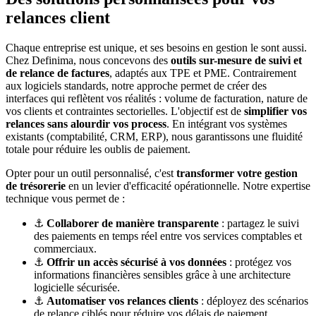
relances client
Chaque entreprise est unique, et ses besoins en gestion le sont aussi.
Chez Definima, nous concevons des
outils sur-mesure de suivi et
de relance de factures
, adaptés aux TPE et PME. Contrairement
aux logiciels standards, notre approche permet de créer des
interfaces qui reflètent vos réalités : volume de facturation, nature de
vos clients et contraintes sectorielles. L'objectif est de
simplifier vos
relances sans alourdir vos process
. En intégrant vos systèmes
existants (comptabilité, CRM, ERP), nous garantissons une fluidité
totale pour réduire les oublis de paiement.
Opter pour un outil personnalisé, c'est
transformer votre gestion
de trésorerie
en un levier d'efficacité opérationnelle. Notre expertise
technique vous permet de :
⚓
Collaborer de manière transparente
: partagez le suivi
des paiements en temps réel entre vos services comptables et
commerciaux.
⚓
Offrir un accès sécurisé à vos données
: protégez vos
informations financières sensibles grâce à une architecture
logicielle sécurisée.
⚓
Automatiser vos relances clients
: déployez des scénarios
de relance ciblés pour réduire vos délais de paiement.