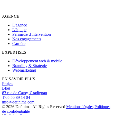
AGENCE
L'agence
L'équipe
Périmètre d'intervention
Nos engagements
Carrière
EXPERTISES
Développement web & mobile
Branding & Stratégie
Webmarketing
EN SAVOIR PLUS
Projets
Blog
83 rue de Catoy, Gradignan
T.05 56 89 14 04
info@definima.com
© 2026 Definima. All Rights Reserved
Mentions légales
Politiques
de confidentialité