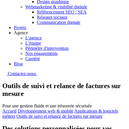
Design graphique
Webmarketing & visibilité digitale
Référencement SEO / SEA
Réseaux sociaux
Communication digitale
Projets
Agence
L'agence
L'équipe
Périmètre d'intervention
Nos engagements
Carrière
Blog
Contactez-nous
Outils de suivi et relance de factures sur
mesure
Pour une gestion fluide et une trésorerie sécurisée
Accueil
Développement web & mobile
Applications & logiciels
métiers
Outils de suivi et relance de factures sur mesure
Des solutions personnalisées pour vos