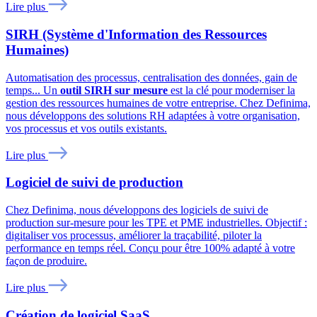
Lire plus
SIRH (Système d'Information des Ressources
Humaines)
Automatisation des processus, centralisation des données, gain de
temps... Un
outil SIRH sur mesure
est la clé pour moderniser la
gestion des ressources humaines de votre entreprise. Chez Definima,
nous développons des solutions RH adaptées à votre organisation,
vos processus et vos outils existants.
Lire plus
Logiciel de suivi de production
Chez Definima, nous développons des logiciels de suivi de
production sur-mesure pour les TPE et PME industrielles. Objectif :
digitaliser vos processus, améliorer la traçabilité, piloter la
performance en temps réel. Conçu pour être 100% adapté à votre
façon de produire.
Lire plus
Création de logiciel SaaS