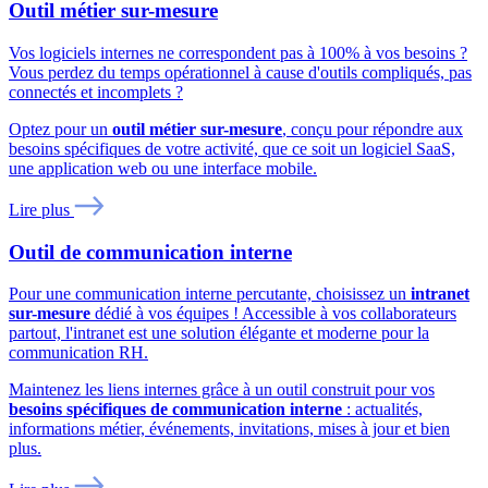
Outil métier sur-mesure
Vos logiciels internes ne correspondent pas à 100% à vos besoins ?
Vous perdez du temps opérationnel à cause d'outils compliqués, pas
connectés et incomplets ?
Optez pour un
outil métier sur-mesure
, conçu pour répondre aux
besoins spécifiques de votre activité, que ce soit un logiciel SaaS,
une application web ou une interface mobile.
Lire plus
Outil de communication interne
Pour une communication interne percutante, choisissez un
intranet
sur-mesure
dédié à vos équipes ! Accessible à vos collaborateurs
partout, l'intranet est une solution élégante et moderne pour la
communication RH.
Maintenez les liens internes grâce à un outil construit pour vos
besoins spécifiques de communication interne
: actualités,
informations métier, événements, invitations, mises à jour et bien
plus.