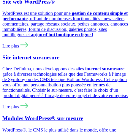
Site web WordPress®
WordPress est une solution pour une
gestion de contenu simple et
performante
, offrant de nombreuses fonctionnalités : newsletters,
commentaires, partage réseaux sociaux, petites annonces, annonces
immobilières, forum de discussion, galeries photos, sites
multilingues et
aujourd'hui boutique en ligne !
Lire plus
Site internet sur-mesure
Chez Definima, nous développons des
sites internet sur-mesure
grâce à diverses technologies telles que des Frameworks à l’image
de Symfony ou des CMS tels que Bolt ou Wordpress. Cette option
vous offre une personnalisation plus poussée en termes de
fonctionnalités. Choisir le sur-mesure, c’est faire le choix d’un
produit digital pensé à l’image de votre projet et de votre entreprise.
Lire plus
Modules WordPress® sur-mesure
WordPress®, le CMS le plus utilisé dans le monde, offre une