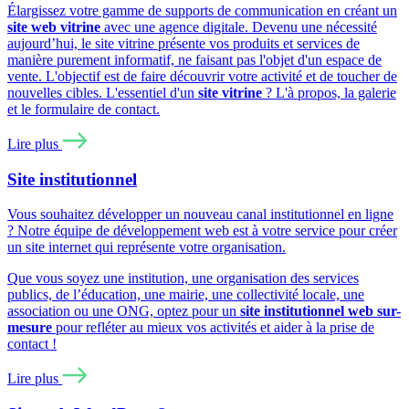
Élargissez votre gamme de supports de communication en créant un
site web vitrine
avec une agence digitale. Devenu une nécessité
aujourd’hui, le site vitrine présente vos produits et services de
manière purement informatif, ne faisant pas l'objet d'un espace de
vente. L'objectif est de faire découvrir votre activité et de toucher de
nouvelles cibles. L'essentiel d'un
site vitrine
? L'à propos, la galerie
et le formulaire de contact.
Lire plus
Site institutionnel
Vous souhaitez développer un nouveau canal institutionnel en ligne
? Notre équipe de développement web est à votre service pour créer
un site internet qui représente votre organisation.
Que vous soyez une institution, une organisation des services
publics, de l’éducation, une mairie, une collectivité locale, une
association ou une ONG, optez pour un
site institutionnel web sur-
mesure
pour refléter au mieux vos activités et aider à la prise de
contact !
Lire plus