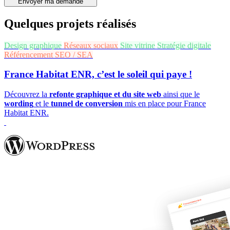
Envoyer ma demande
Quelques projets réalisés
Design graphique
Réseaux sociaux
Site vitrine
Stratégie digitale
Référencement SEO / SEA
France Habitat ENR, c’est le soleil qui paye !
Découvrez la
refonte graphique et du site web
ainsi que le
wording
et le
tunnel de conversion
mis en place pour France
Habitat ENR.