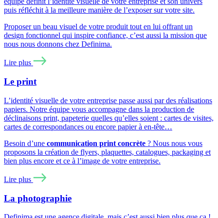
équipe définit l’identité visuelle de votre entreprise et son univers
puis réfléchit à la meilleure manière de l’exposer sur votre site.
Proposer un beau visuel de votre produit tout en lui offrant un
design fonctionnel qui inspire confiance, c’est aussi la mission que
nous nous donnons chez Definima.
Lire plus
Le print
L’identité visuelle de votre entreprise passe aussi par des réalisations
papiers. Notre équipe vous accompagne dans la production de
déclinaisons print, papeterie quelles qu’elles soient : cartes de visites,
cartes de correspondances ou encore papier à en-tête…
Besoin d’une
communication print concrète
? Nous nous vous
proposons la création de flyers, plaquettes, catalogues, packaging et
bien plus encore et ce à l’image de votre entreprise.
Lire plus
La photographie
Definima est une agence digitale, mais c’est aussi bien plus que ça !