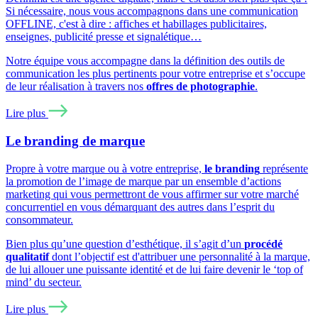
Si nécessaire, nous vous accompagnons dans une communication
OFFLINE, c'est à dire : affiches et habillages publicitaires,
enseignes, publicité presse et signalétique…
Notre équipe vous accompagne dans la définition des outils de
communication les plus pertinents pour votre entreprise et s’occupe
de leur réalisation à travers nos
offres de photographie
.
Lire plus
Le branding de marque
Propre à votre marque ou à votre entreprise,
le branding
représente
la promotion de l’image de marque par un ensemble d’actions
marketing qui vous permettront de vous affirmer sur votre marché
concurrentiel en vous démarquant des autres dans l’esprit du
consommateur.
Bien plus qu’une question d’esthétique, il s’agit d’un
procédé
qualitatif
dont l’objectif est d'attribuer une personnalité à la marque,
de lui allouer une puissante identité et de lui faire devenir le ‘top of
mind’ du secteur.
Lire plus