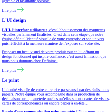
agréable et rassurante possible.
Lire plus
L'UI design
L'UI, l’interface utilisateur
, c’est l’aboutissement des maquettes
visuelles parfaitement finalisées. C’est dans cette étape que notre
équipe définit l’identité visuelle de votre entreprise et son univers
puis réfléchit à la meilleure manière de l’exposer sur votre site.
Proposer un beau visuel de votre produit tout en lui offrant un
design fonctionnel qui inspire confiance, c’est aussi la mission que
nous nous donnons chez Definima.
Lire plus
Le print
L’identité visuelle de votre entreprise passe aussi par des réalisations
papiers. Notre équipe vous accompagne dans la production de
déclinaisons print, papeterie quelles qu’elles soient : cartes de visites,
cartes de correspondances ou encore papier à en-tête…
Besoin d’une
communication print concrète
? Nous nous vous