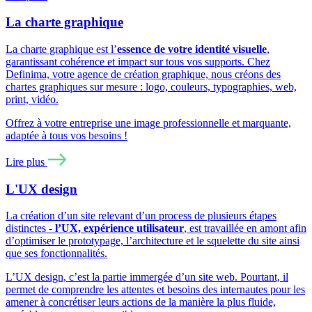
La charte graphique
La charte graphique est l’
essence de votre identité visuelle
,
garantissant cohérence et impact sur tous vos supports. Chez
Definima, votre agence de création graphique, nous créons des
chartes graphiques sur mesure : logo, couleurs, typographies, web,
print, vidéo.
Offrez à votre entreprise une image professionnelle et marquante,
adaptée à tous vos besoins !
Lire plus
L'UX design
La création d’un site relevant d’un process de plusieurs étapes
distinctes -
l’UX, expérience utilisateur
, est travaillée en amont afin
d’optimiser le prototypage, l’architecture et le squelette du site ainsi
que ses fonctionnalités.
L’UX design, c’est la partie immergée d’un site web. Pourtant, il
permet de comprendre les attentes et besoins des internautes pour les
amener à concrétiser leurs actions de la manière la plus fluide,