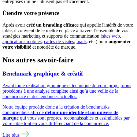
entreprises qui ne l'utilisent pas efficacement.
Étendre votre présence
Après avoir
créé un branding efficace
qui appelle l'intérêt de votre
cible, il convient de le mettre en place à travers l’ensemble de vos
stratégies marketing et supports de communication (
sites web
,
applications mobiles
,
cartes de visites
,
mails
, etc.) pour
augmenter
votre visibilité
et notoriété de marque.
Nos autres savoir-faire
Benchmark graphique & créatif
Avant toute réalisation graphique et technique de votre projet, nous
procédons à une analyse complète ainsi qu’à une veille de la
concurrence et des tendances actuelles.
Notre équipe procède donc à la création de benchmarks
concurrentiels afin de
définir une identité et un univers de
marque
qui vous sont propres, reconnaissables et assimilables par
votre cible tout en vous différenciant de la concurrence.
Lire plus