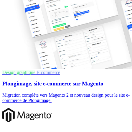
Design graphique
E-commerce
Plongimage, site e-commerce sur Magento
Migration complète vers Magento 2 et nouveau design pour le site e-
commerce de Plongimage.