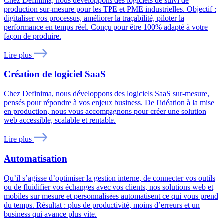
Chez Definima, nous développons des logiciels de suivi de
production sur-mesure pour les TPE et PME industrielles. Objectif :
digitaliser vos processus, améliorer la traçabilité, piloter la
performance en temps réel. Conçu pour être 100% adapté à votre
façon de produire.
Lire plus
Création de logiciel SaaS
Chez Definima, nous développons des logiciels SaaS sur-mesure,
pensés pour répondre à vos enjeux business. De l'idéation à la mise
en production, nous vous accompagnons pour créer une solution
web accessible, scalable et rentable.
Lire plus
Automatisation
Qu’il s’agisse d’optimiser la gestion interne, de connecter vos outils
ou de fluidifier vos échanges avec vos clients, nos solutions web et
mobiles sur mesure et personnalisées automatisent ce qui vous prend
du temps. Résultat : plus de productivité, moins d’erreurs et un
business qui avance plus vite.