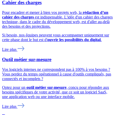
Cahier des charges
Pour encadrer et mener à bien vos projets web, la
rédaction d’un
cahier des charges
est indispensable. L'idée d'un cahier des charges
technique, dans le cadre du développement web, est d'aller au-delà
des besoins et des projections.
Si besoin, nos équipes peuvent vous accompagner uniquement sur
cette phase dont le but est d'
ouvrir les possibilités du digital
.
Lire plus
Outil métier sur-mesure
Vos logiciels internes ne correspondent pas à 100% à vos besoins ?
Vous perdez du temps opérationnel à cause d'outils compliqués, pas
connectés et incomplets ?
Optez pour un
outil métier sur-mesure
, conçu pour répondre aux
besoins spécifiques de votre activité, que ce soit un logiciel SaaS,
une application web ou une interface mobile.
Lire plus