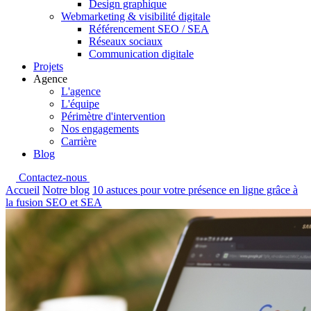
Design graphique
Webmarketing & visibilité digitale
Référencement SEO / SEA
Réseaux sociaux
Communication digitale
Projets
Agence
L'agence
L'équipe
Périmètre d'intervention
Nos engagements
Carrière
Blog
Contactez-nous
Accueil
Notre blog
10 astuces pour votre présence en ligne grâce à
la fusion SEO et SEA