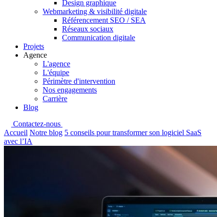
Design graphique
Webmarketing & visibilité digitale
Référencement SEO / SEA
Réseaux sociaux
Communication digitale
Projets
Agence
L'agence
L'équipe
Périmètre d'intervention
Nos engagements
Carrière
Blog
Contactez-nous
Accueil
Notre blog
5 conseils pour transformer son logiciel SaaS
avec l’IA