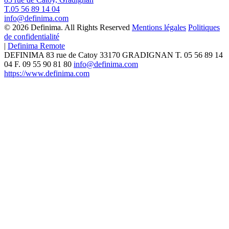
T.05 56 89 14 04
info@definima.com
© 2026 Definima. All Rights Reserved
Mentions légales
Politiques
de confidentialité
|
Definima Remote
DEFINIMA
83 rue de Catoy
33170
GRADIGNAN
T.
05 56 89 14
04
F. 09 55 90 81 80
info@definima.com
https://www.definima.com