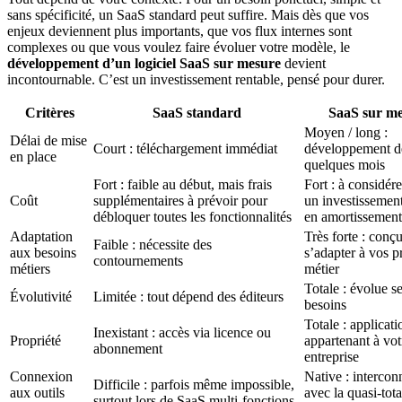
sans spécificité, un SaaS standard peut suffire. Mais dès que vos
enjeux deviennent plus importants, que vos flux internes sont
complexes ou que vous voulez faire évoluer votre modèle, le
développement d’un logiciel SaaS sur mesure
devient
incontournable. C’est un investissement rentable, pensé pour durer.
Critères
SaaS standard
SaaS sur m
Moyen / long :
Délai de mise
Court : téléchargement immédiat
développement d
en place
quelques mois
Fort : faible au début, mais frais
Fort : à considé
Coût
supplémentaires à prévoir pour
un investissement
débloquer toutes les fonctionnalités
en amortissement
Adaptation
Très forte : conç
Faible : nécessite des
aux besoins
s’adapter à vos p
contournements
métiers
métier
Totale : évolue s
Évolutivité
Limitée : tout dépend des éditeurs
besoins
Totale : applicati
Inexistant : accès via licence ou
Propriété
appartenant à vot
abonnement
entreprise
Connexion
Native : interco
Difficile : parfois même impossible,
aux outils
avec la quasi-tota
surtout lors de SaaS multi-fonctions