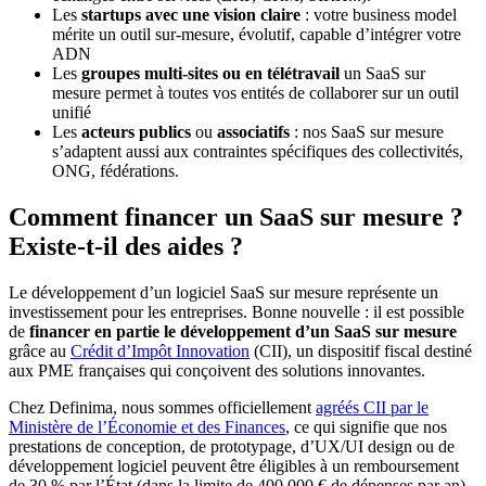
Les
startups avec une vision claire
: votre business model
mérite un outil sur-mesure, évolutif, capable d’intégrer votre
ADN
Les
groupes multi-sites ou en télétravail
un SaaS sur
mesure permet à toutes vos entités de collaborer sur un outil
unifié
Les
acteurs publics
ou
associatifs
: nos SaaS sur mesure
s’adaptent aussi aux contraintes spécifiques des collectivités,
ONG, fédérations.
Comment financer un SaaS sur mesure ?
Existe-t-il des aides ?
Le développement d’un logiciel SaaS sur mesure représente un
investissement pour les entreprises. Bonne nouvelle : il est possible
de
financer en partie le développement d’un SaaS sur mesure
grâce au
Crédit d’Impôt Innovation
(CII), un dispositif fiscal destiné
aux PME françaises qui conçoivent des solutions innovantes.
Chez Definima, nous sommes officiellement
agréés CII par le
Ministère de l’Économie et des Finances
, ce qui signifie que nos
prestations de conception, de prototypage, d’UX/UI design ou de
développement logiciel peuvent être éligibles à un remboursement
de 30 % par l’État (dans la limite de 400 000 € de dépenses par an).