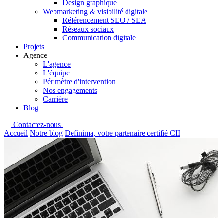
Design graphique
Webmarketing & visibilité digitale
Référencement SEO / SEA
Réseaux sociaux
Communication digitale
Projets
Agence
L'agence
L'équipe
Périmètre d'intervention
Nos engagements
Carrière
Blog
Contactez-nous
Accueil
Notre blog
Definima, votre partenaire certifié CII