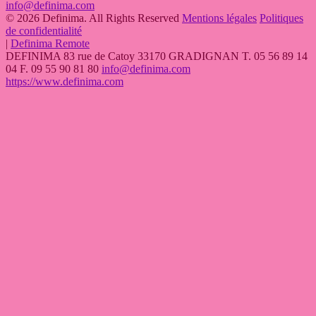
info@definima.com
© 2026 Definima. All Rights Reserved
Mentions légales
Politiques
de confidentialité
|
Definima Remote
DEFINIMA
83 rue de Catoy
33170
GRADIGNAN
T.
05 56 89 14
04
F. 09 55 90 81 80
info@definima.com
https://www.definima.com