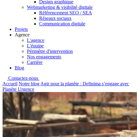
Design graphique
Webmarketing & visibilité digitale
Référencement SEO / SEA
Réseaux sociaux
Communication digitale
Projets
Agence
L'agence
L'équipe
Périmètre d'intervention
Nos engagements
Carrière
Blog
Contactez-nous
Accueil
Notre blog
Agir pour la planète : Definima s’engage avec
Planète Urgence