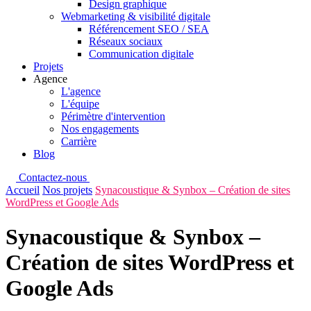
Design graphique
Webmarketing & visibilité digitale
Référencement SEO / SEA
Réseaux sociaux
Communication digitale
Projets
Agence
L'agence
L'équipe
Périmètre d'intervention
Nos engagements
Carrière
Blog
Contactez-nous
Accueil
Nos projets
Synacoustique & Synbox – Création de sites
WordPress et Google Ads
Synacoustique & Synbox –
Création de sites WordPress et
Google Ads