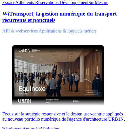
EspaceAdhérents
Réservations
DéveloppementSurMesure
WiTransport, la gestion numérique du transport
récurrents et ponctuels
API & webservices
Applications & logiciels métiers
Focus sur la stratégie responsive et le design user-centric appliqués
au nouveau portfolio numérique de l'agence d'architecture URB1N.
Wordpress
ApprocheMarketing