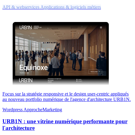
API & webservices
Applications & logiciels métiers
Focus sur la stratégie responsive et le design user-centric appliqués
au nouveau portfolio numérique de l'agence d'architecture URB1N.
Wordpress
ApprocheMarketing
URB1N : une vitrine numérique performante pour
l'architecture