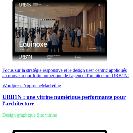
Focus sur la stratégie responsive et le design user-centric appliqués
au nouveau portfolio numérique de l'agence d'architecture URB1N.
Wordpress
ApprocheMarketing
URB1N : une vitrine numérique performante pour
l'architecture
Design graphique
Site vitrine